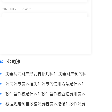
律师回答区
小额担保贷款有什么用途？哪些项目属于微利项目？什么是小额担保贷款？
2023-03-29 16:54:32
律师回答区
公司法
小额贷款如何贷？小额贷款不还最终有什么后果？工行个人小额贷款的条件是什么？
夫妻共同财产形式有哪几种？ 夫妻财产制的种类有哪些？
公司公章怎么挂失？公章的使用方法是什么？
2023-03-29 16:54:32
软件著作权是什么？软件著作权登记费用怎么计算？
律师回答区
根据规定淘宝欺骗消费者怎么赔偿？欺诈消费者行为是怎么判断的？