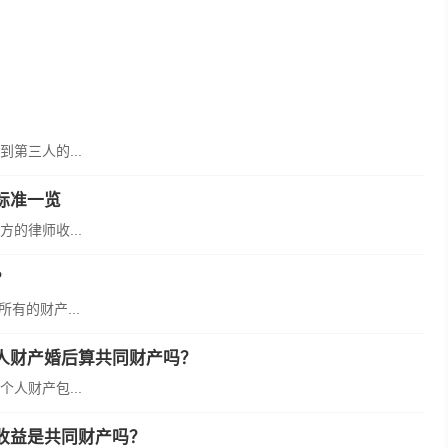
第三人的...
标准一览
的律师收...
？
有的财产...
人财产婚后算共同财产吗？
人财产包...
收益是共同财产吗？