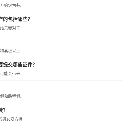
约定为共...
产的包括哪些？
夫妻对于...
县级以上...
要提交哪些证件？
能会带来...
和路程假...
续？
女双方持...