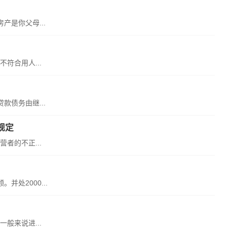
是你父母...
符合用人...
债务由继...
规定
者的不正...
处2000...
般来说进...