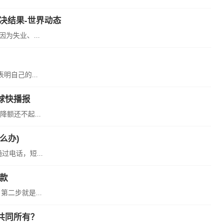
决结果-世界动态
为失业、...
明自己的...
球快播报
额还不起...
么办)
电话，短...
款
二步就是...
共同所有？