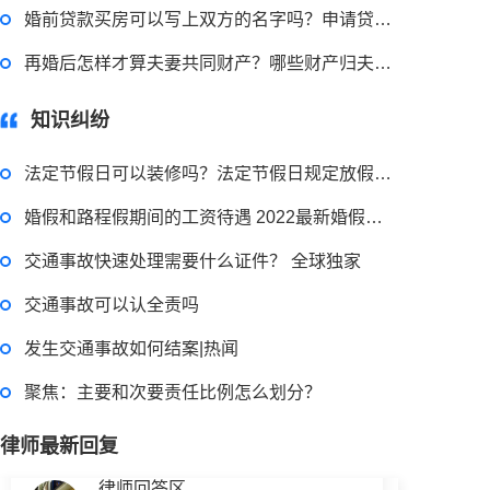
2023-03-29 16:54:32
婚前贷款买房可以写上双方的名字吗？申请贷款的注意事项有哪些？
律师回答区
再婚后怎样才算夫妻共同财产？哪些财产归夫妻共同所有？
知识纠纷
小额担保贷款有什么用途？哪些项目属于微利项目？什么是小额担保贷款？
法定节假日可以装修吗？法定节假日规定放假天数是多少天？
2023-03-29 16:54:32
婚假和路程假期间的工资待遇 2022最新婚假国家规定内容是什么？
律师回答区
交通事故快速处理需要什么证件？ 全球独家
交通事故可以认全责吗
小额贷款如何贷？小额贷款不还最终有什么后果？工行个人小额贷款的条件是什么？
发生交通事故如何结案|热闻
聚焦：主要和次要责任比例怎么划分？
2023-03-29 16:54:32
律师最新回复
律师回答区