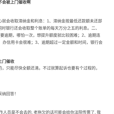
不会被上门催收啊
心就会收取滞纳金和利息：1、滞纳金按最低还款额未还部
2、同时银行还会收取整个账单的每天万分之五的利息。二、
只要逾期，哪怕一次，想提升额度就比较困难；2、逾期连
、办信用卡会很难；3、逾期超过一定金额和时间，银行会
上门催收
的，只能尽快全额还清。不过就算起诉也要有个过程的，
采纳回答！
作人员是不会去的. 老拖欠的话可能会给你法院传票了. 我