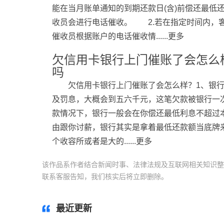
能在当月账单通知的到期还款日(含)前偿还最低
收员会进行电话催收。 2.若在指定时间内，
催收员根据账户的电话催收情......更多
欠信用卡银行上门催账了会怎么
吗
欠信用卡银行上门催账了会怎么样？1、银
及罚息，大概会到五六千元，这笔欠款被银行一
款情况下，银行一般会在你偿还最低利息不超过
由跟你讨薪，银行其实是拿着最低还款额当底牌
个收容所或者是大的......更多
该作品系作者结合新闻时事、法律法规及互联网相关知识整
联系客服告知，我们核实后将立即删除。
标签：
最近更新