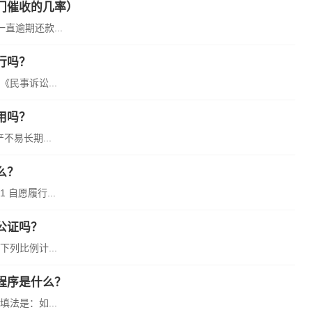
门催收的几率）
逾期还款...
行吗？
民事诉讼...
用吗？
易长期...
么？
自愿履行...
公证吗？
列比例计...
程序是什么？
法是：如...