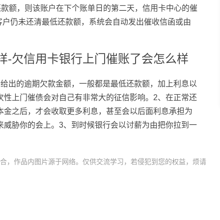
还款额，则该账户在下个账单日的第二天，信用卡中心的催
客户仍未还清最低还款额，系统会自动发出催收信函或由
样-欠信用卡银行上门催账了会怎么样
行给出的逾期欠款金额，一般都是最低还款额，加上利息以
次性上门催债会对自己有非常大的征信影响。2、在正常还
本金之后，才会收取更多利息，甚至会以后面利息承担为
来威胁你的会上。3、到时候银行会以讨薪为由把你拉到一
合，作品内图片源于网络。仅供交流学习，若侵犯到您的权益，烦请