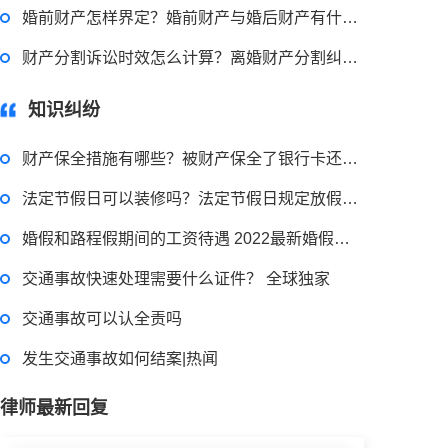
婚前财产怎样界定？婚前财产与婚后财产有什么区别？
2023-03-29 16:54:32
财产分割诉讼时效怎么计算？离婚财产分割纠纷官司诉讼有哪些程序？
律师回答区
知识纠纷
小额担保贷款有什么用途？哪些项目属于微利项目？什么是小额担保贷款？
财产保全措施有哪些？被财产保全了银行卡还能用吗？
法定节假日可以装修吗？法定节假日规定放假天数是多少天？
2023-03-29 16:54:32
婚假和路程假期间的工资待遇 2022最新婚假国家规定内容是什么？
律师回答区
交通事故快速处理需要什么证件？ 全球独家
交通事故可以认全责吗
小额贷款如何贷？小额贷款不还最终有什么后果？工行个人小额贷款的条件是什么？
发生交通事故如何结案|热闻
2023-03-29 16:54:32
律师最新回复
律师回答区