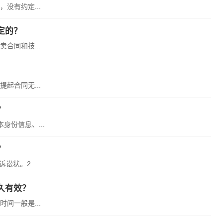
没有约定...
定的？
合同和技...
起合同无...
？
份信息、...
？
状。2...
久有效？
间一般是...