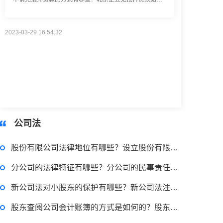
2023-03-29 16:54:32
律师回答区
小额担保贷款有什么用途？哪些项目属于微利项目？什么是小额担保贷款？
2023-03-29 16:54:32
律师回答区
公司法
股份有限公司法律地位有哪些？设立股份有限公司的法律意见书
小额贷款如何贷？小额贷款不还最终有什么后果？工行个人小额贷款的条件是什么？
分公司的法律特征有哪些？分公司的民事责任由谁承担？
新公司法对小股东的保护有哪些？新公司法注册资本认缴期限是多久？
2023-03-29 16:54:32
股东查阅公司会计账簿的方式是如何的？股东查阅账簿正当目的怎么认定？
律师回答区