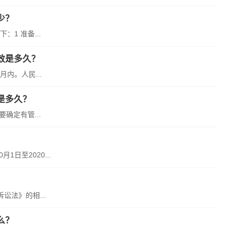
少？
1 准备...
效是多久？
内。人民...
是多久？
确定有管...
日至2020...
法》的相...
么？